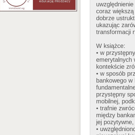
uwzględnienie 
coraz większą 
dobrze ustruk
ukazując zarów
transformacji 
W książce:
• w przystępn
emerytalnych 
kontekście zr
• w sposób prz
bankowego w P
fundamentalne
przystępny sp
mobilnej, podk
• trafnie zwr
między bankam
jej pozytywne,
• uwzględniono