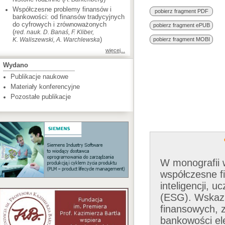
Współczesne problemy finansów i
pobierz fragment PDF
bankowości: od finansów tradycyjnych
do cyfrowych i zrównoważonych
pobierz fragment ePUB
(
red. nauk. D. Banaś, F. Kliber,
)
K. Waliszewski, A. Warchlewska
pobierz fragment MOBI
więcej...
Wydano
Publikacje naukowe
Materiały konferencyjne
Pozostałe publikacje
o
W monografii 
współczesne f
inteligencji,
(ESG). Wskaza
finansowych, 
bankowości ele