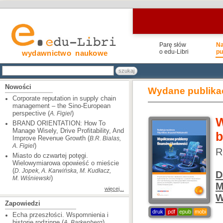
Parę słów
N
o edu-Libri
pu
wydawnictwo naukowe
Nowości
Wydane publika
Corporate reputation in supply chain
management – the Sino-European
perspective (
)
A. Figiel
W
BRAND ORIENTATION: How To
Manage Wisely, Drive Profitability, And
b
Improve Revenue Growth (
B.R. Bialas,
)
A. Figiel
R
Miasto do czwartej potęgi.
Wielowymiarowa opowieść o mieście
(
D. Jopek, A. Karwińska, M. Kudłacz,
D
)
M. Wiśniewski
M
więcej...
W
Zapowiedzi
druk
pdf
epub
mobi
Echa przeszłości. Wspomnienia i
historie rodzinne (
)
A. Barkenberg