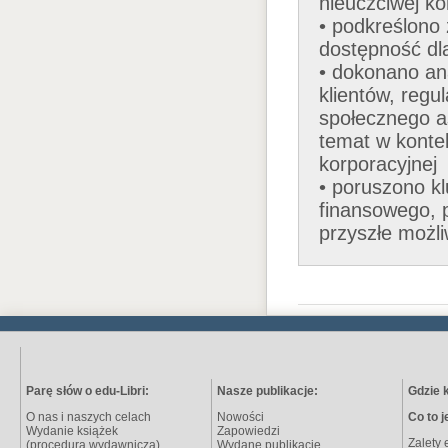
nieuczciwej ko
• podkreślono
dostępność dl
• dokonano ana
klientów, regu
społecznego a
temat w konte
korporacyjnej
• poruszono k
finansowego, p
przyszłe możli
Parę słów o edu-Libri:
Nasze publikacje:
Gdzie 
O nas i naszych celach
Nowości
Co to j
Wydanie książek
Zapowiedzi
Zalety 
(procedura wydawnicza)
Wydane publikacje