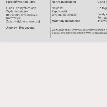
Parę słów o edu-Libri:
Nasze publikacje:
Gdzie 
O nas i naszych celach
Nowości
Co to j
Wydanie książek
Zapowiedzi
Zalety 
(procedura wydawnicza)
Wydane publikacje
Format
Konwersja
Materiały dodatkowe
Jaki wy
Zasady etyki wydawniczej
Autorzy i Recenzenci
Wszystkie znaki firmowe lub towarowe należą do 
Zostały one użyte na stronie www (poza boksa