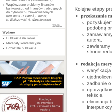
Współczesne problemy finansów i
Kolejne etapy pr
bankowości: od finansów tradycyjnych
do cyfrowych i zrównoważonych
przekazanie m
(
red. nauk. D. Banaś, F. Kliber,
)
K. Waliszewski, A. Warchlewska
pozyskujem
więcej...
podobną pr
Wydano
zamawiamy 
Publikacje naukowe
autora,
Materiały konferencyjne
zawieramy 
Pozostałe publikacje
stronie reda
redakcja mery
weryfikacja 
ujednolicen
zadbanie o 
uporządkowa
tekście,
eliminacja 
interpunkcy