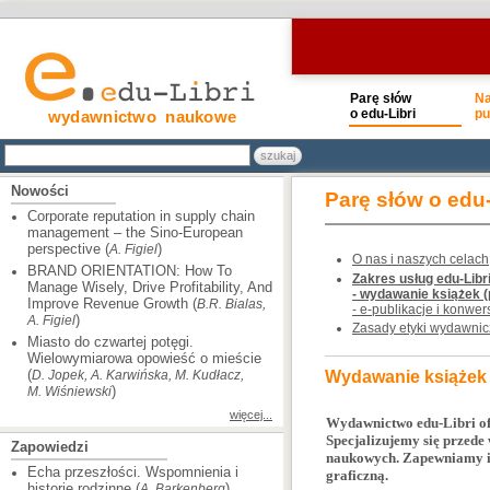
Parę słów
N
o edu-Libri
pu
wydawnictwo naukowe
Nowości
Parę słów o edu-
Corporate reputation in supply chain
management – the Sino-European
perspective (
)
A. Figiel
O nas i naszych celach
BRAND ORIENTATION: How To
Zakres usług edu-Libri
Manage Wisely, Drive Profitability, And
- wydawanie książek 
Improve Revenue Growth (
B.R. Bialas,
- e-publikacje i konwer
)
A. Figiel
Zasady etyki wydawnicz
Miasto do czwartej potęgi.
Wielowymiarowa opowieść o mieście
(
D. Jopek, A. Karwińska, M. Kudłacz,
Wydawanie książek
)
M. Wiśniewski
więcej...
Wydawnictwo edu-Libri of
Specjalizujemy się przede
Zapowiedzi
naukowych. Zapewniamy im
Echa przeszłości. Wspomnienia i
graficzną.
historie rodzinne (
)
A. Barkenberg