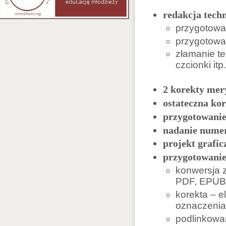
redakcja techn
przygotowan
przygotowan
złamanie te
czcionki itp.
2 korekty mer
ostateczna kor
przygotowanie
nadanie nume
projekt grafic
przygotowanie 
konwersja z
PDF, EPUB 
korekta – e
oznaczeniac
podlinkowan