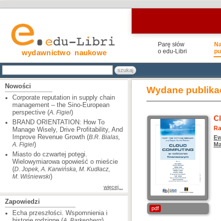
Parę słów
N
o edu-Libri
pu
wydawnictwo naukowe
Nowości
Wydane publika
Corporate reputation in supply chain
management – the Sino-European
perspective (
)
A. Figiel
C
BRAND ORIENTATION: How To
Ra
Manage Wisely, Drive Profitability, And
Improve Revenue Growth (
B.R. Bialas,
Ew
)
A. Figiel
Ma
Miasto do czwartej potęgi.
Wielowymiarowa opowieść o mieście
(
D. Jopek, A. Karwińska, M. Kudłacz,
)
M. Wiśniewski
więcej...
Zapowiedzi
pdf
Echa przeszłości. Wspomnienia i
historie rodzinne (
)
A. Barkenberg