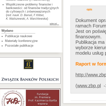
Współczesne problemy finansów i
bankowości: od finansów tradycyjnych
opis
do cyfrowych i zrównoważonych
(
red. nauk. D. Banaś, F. Kliber,
)
K. Waliszewski, A. Warchlewska
Dokument opra
więcej...
ramach Forum 
Jest on poświ
Wydano
finansowym.
Publikacje naukowe
Materiały konferencyjne
Publikacja ma 
Pozostałe publikacje
wyborze kieru
modelu usług 
Raport w for
http://www.zb
(
www.zbp.pl
->