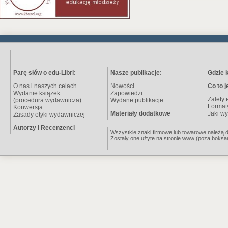
Parę słów o edu-Libri:
Nasze publikacje:
Gdzie 
O nas i naszych celach
Nowości
Co to j
Wydanie książek
Zapowiedzi
Zalety 
(procedura wydawnicza)
Wydane publikacje
Format
Konwersja
Materiały dodatkowe
Jaki wy
Zasady etyki wydawniczej
Autorzy i Recenzenci
Wszystkie znaki firmowe lub towarowe należą do 
Zostały one użyte na stronie www (poza boksa