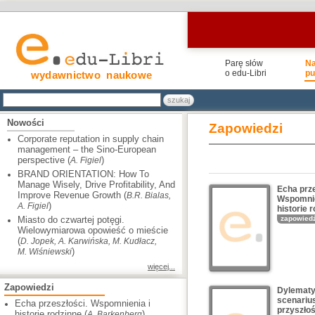
Parę słów
N
o edu-Libri
pu
wydawnictwo naukowe
Nowości
Zapowiedzi
Corporate reputation in supply chain
management – the Sino-European
perspective (
)
A. Figiel
BRAND ORIENTATION: How To
Manage Wisely, Drive Profitability, And
Echa prze
Improve Revenue Growth (
B.R. Bialas,
Wspomnie
)
A. Figiel
historie 
Miasto do czwartej potęgi.
zapowied
Wielowymiarowa opowieść o mieście
(
D. Jopek, A. Karwińska, M. Kudłacz,
)
M. Wiśniewski
więcej...
Zapowiedzi
Dylematy
scenariu
Echa przeszłości. Wspomnienia i
przyszłoś
historie rodzinne (
)
A. Barkenberg