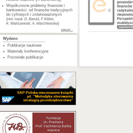
gospodark
Współczesne problemy finansów i
finansów
bankowości: od finansów tradycyjnych
radykalne
do cyfrowych i zrównoważonych
niepewno
(
Perspek
red. nauk. D. Banaś, F. Kliber,
multidys
)
K. Waliszewski, A. Warchlewska
zapowied
więcej...
Wydano
Publikacje naukowe
Materiały konferencyjne
Pozostałe publikacje