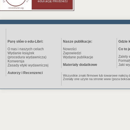
Parę słów o edu-Libri:
Nasze publikacje:
Gdzie 
O nas i naszych celach
Nowości
Co to j
Wydanie książek
Zapowiedzi
Zalety 
(procedura wydawnicza)
Wydane publikacje
Format
Konwersja
Materiały dodatkowe
Jaki wy
Zasady etyki wydawniczej
Autorzy i Recenzenci
Wszystkie znaki firmowe lub towarowe należą do 
Zostały one użyte na stronie www (poza boksa