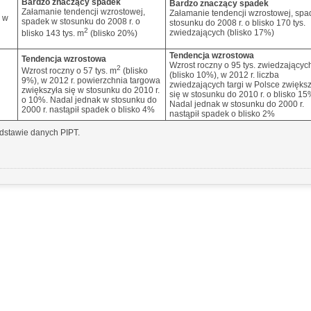
Bardzo znaczący spadek
Bardzo znaczący spadek
Załamanie tendencji wzrostowej,
Załamanie tendencji wzrostowej, spa
k w
spadek w stosunku do 2008 r. o
stosunku do 2008 r. o blisko 170 tys.
2
zwiedzających (blisko 17%)
blisko 143 tys. m
(blisko 20%)
Tendencja wzrostowa
Tendencja wzrostowa
Wzrost roczny o 95 tys. zwiedzającyc
2
Wzrost roczny o 57 tys. m
(blisko
(blisko 10%), w 2012 r. liczba
9%), w 2012 r. powierzchnia targowa
zwiedzających targi w Polsce zwiększ
zwiększyła się w stosunku do 2010 r.
się w stosunku do 2010 r. o blisko 15
o 10%. Nadal jednak w stosunku do
Nadal jednak w stosunku do 2000 r.
2000 r. nastąpił spadek o blisko 4%
nastąpił spadek o blisko 2%
odstawie danych PIPT.