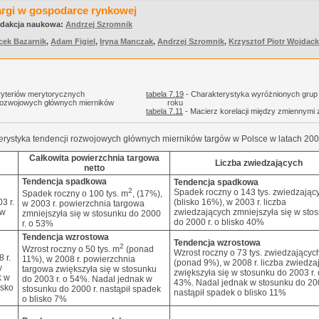
argi w gospodarce rynkowej
dakcja naukowa:
Andrzej Szromnik
cek Bazarnik
,
Adam Figiel
,
Iryna Manczak
,
Andrzej Szromnik
,
Krzysztof Piotr Wojdack
ryteriów merytorycznych
tabela 7.19
- Charakterystyka wyróżnionych grup
 rozwojowych głównych mierników
roku
tabela 7.11
- Macierz korelacji między zmiennymi 
erystyka tendencji rozwojowych głównych mierników targów w Polsce w latach 2
Całkowita powierzchnia targowa
Liczba zwiedzających
netto
Tendencja spadkowa
Tendencja spadkowa
2
Spadek roczny o 143 tys. zwiedzając
Spadek roczny o 100 tys. m
, (17%),
3 r.
(blisko 16%), w 2003 r. liczba
w 2003 r. powierzchnia targowa
 w
zwiedzających zmniejszyła się w sto
zmniejszyła się w stosunku do 2000
do 2000 r. o blisko 40%
r. o 53%
Tendencja wzrostowa
Tendencja wzrostowa
2
Wzrost roczny o 50 tys. m
(ponad
Wzrost roczny o 73 tys. zwiedzającyc
 r.
11%), w 2008 r. powierzchnia
(ponad 9%), w 2008 r. liczba zwiedza
w
targowa zwiększyła się w stosunku
zwiększyła się w stosunku do 2003 r. 
k w
do 2003 r. o 54%. Nadal jednak w
43%. Nadal jednak w stosunku do 200
isko
stosunku do 2000 r. nastąpił spadek
nastąpił spadek o blisko 11%
o blisko 7%