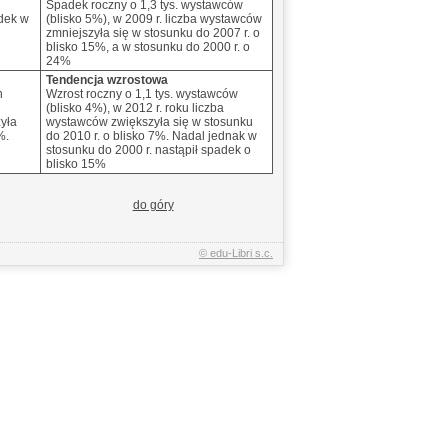
Spadek roczny o 1,3 tys. wystawców
dek w
(blisko 5%), w 2009 r. liczba wystawców
zmniejszyła się w stosunku do 2007 r. o
blisko 15%, a w stosunku do 2000 r. o
24%
Tendencja wzrostowa
h
Wzrost roczny o 1,1 tys. wystawców
(blisko 4%), w 2012 r. roku liczba
yła
wystawców zwiększyła się w stosunku
%.
do 2010 r. o blisko 7%. Nadal jednak w
stosunku do 2000 r. nastąpił spadek o
blisko 15%
do góry
© edu-Libri s.c.