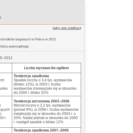
i
pełny opis publikacji
 ośrodków targowych w Polsce w 2012
zbioru potencjalnego
000–2012
Liczba wystawców ogółem
Tendencja spadkowa
ych
Spadek roczny o 3,4 tys. wystawców
(blisko 12%), w 2003 r. liczba
sunku
wystawców zmniejszyła się w stosunku
do 2000 r. blisko 32%
Tendencja wzrostowa 2003–2006
h
Wzrost roczny o 2,2 tys. wystawców
jących
(ponad 9%), w 2006 r. liczba wystawców
o
zwiększyła się w stosunku do 2003 r. o
0 r.
20%. Nadal jednak w stosunku do 2000
r. nastąpił spadek o blisko 12%
Tendencja spadkowa 2007–2009