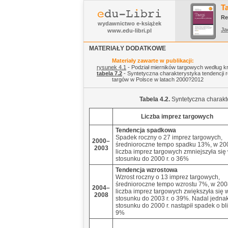
T
Re
wydawnictwo e-książek
Ja
www.edu-libri.pl
MATERIAŁY DODATKOWE
Materiały zawarte w publikacji:
rysunek 4.1
- Podział mierników targowych według k
tabela 7.2
- Syntetyczna charakterystyka tendencji
targów w Polsce w latach 2000?2012
Tabela 4.2.
Syntetyczna charakt
Liczba imprez targowych
Tendencja spadkowa
Spadek roczny o 27 imprez targowych,
2000–
średnioroczne tempo spadku 13%, w 200
2003
liczba imprez targowych zmniejszyła się
stosunku do 2000 r. o 36%
Tendencja wzrostowa
Wzrost roczny o 13 imprez targowych,
średnioroczne tempo wzrostu 7%, w 2008
2004–
liczba imprez targowych zwiększyła się 
2008
stosunku do 2003 r. o 39%. Nadal jedna
stosunku do 2000 r. nastąpił spadek o bl
9%