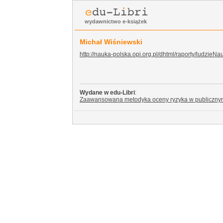
wydawnictwo e-książek
Michał Wiśniewski
http://nauka-polska.opi.org.pl/dhtml/raporty/ludzie
Wydane w edu-Libri
:
Zaawansowana metodyka oceny ryzyka w publiczny