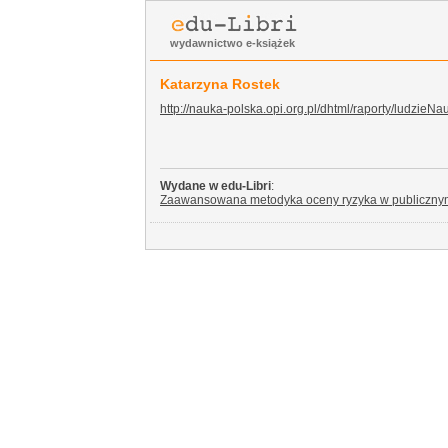
wydawnictwo e-książek
Katarzyna Rostek
http://nauka-polska.opi.org.pl/dhtml/raporty/ludzie
Wydane w edu-Libri
:
Zaawansowana metodyka oceny ryzyka w publiczny